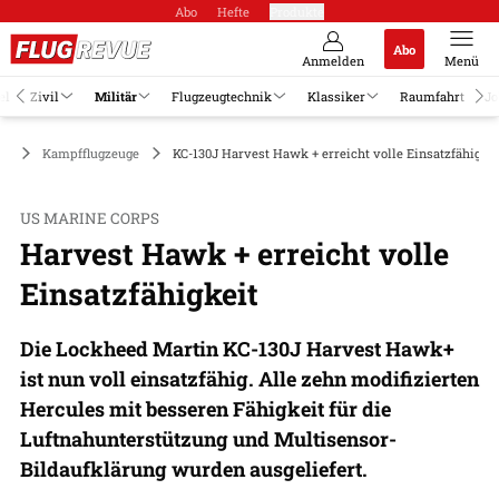
Abo
Hefte
Produkte
Abo
Anmelden
Menü
el
Zivil
Militär
Flugzeugtechnik
Klassiker
Raumfahrt
Jo
är
Kampfflugzeuge
KC-130J Harvest Hawk + erreicht volle Einsatzfähigkei
US MARINE CORPS
Harvest Hawk + erreicht volle
Einsatzfähigkeit
Die Lockheed Martin KC-130J Harvest Hawk+
ist nun voll einsatzfähig. Alle zehn modifizierten
Hercules mit besseren Fähigkeit für die
Luftnahunterstützung und Multisensor-
Bildaufklärung wurden ausgeliefert.