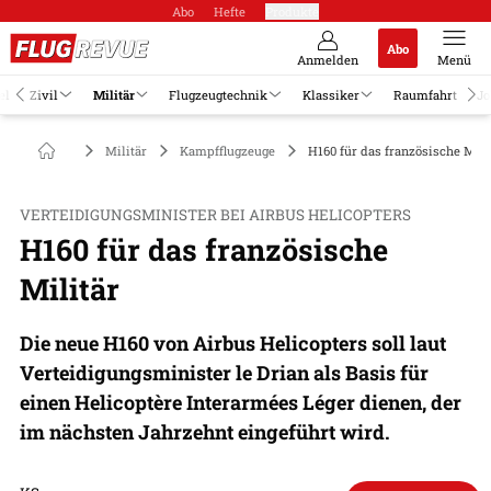
Abo
Hefte
Produkte
Abo
Anmelden
Menü
el
Zivil
Militär
Flugzeugtechnik
Klassiker
Raumfahrt
Jo
Militär
Kampfflugzeuge
H160 für das französische Mili
VERTEIDIGUNGSMINISTER BEI AIRBUS HELICOPTERS
H160 für das französische
Militär
Die neue H160 von Airbus Helicopters soll laut
Verteidigungsminister le Drian als Basis für
einen Helicoptère Interarmées Léger dienen, der
im nächsten Jahrzehnt eingeführt wird.