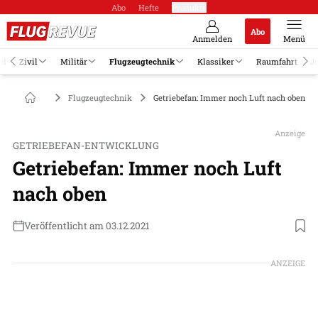
Abo
Hefte
Produkte
Abo
Anmelden
Menü
el
Zivil
Militär
Flugzeugtechnik
Klassiker
Raumfahrt
J
Flugzeugtechnik
Getriebefan: Immer noch Luft nach oben
Anzeige
GETRIEBEFAN-ENTWICKLUNG
Getriebefan: Immer noch Luft
nach oben
Veröffentlicht am 03.12.2021
ANZEIGE