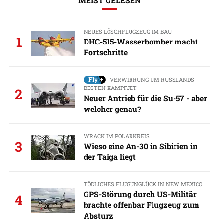
MEIST GELESEN
NEUES LÖSCHFLUGZEUG IM BAU
1
DHC-515-Wasserbomber macht
Fortschritte
VERWIRRUNG UM RUSSLANDS
BESTEN KAMPFJET
2
Neuer Antrieb für die Su-57 - aber
welcher genau?
WRACK IM POLARKREIS
3
Wieso eine An-30 in Sibirien in
der Taiga liegt
TÖDLICHES FLUGUNGLÜCK IN NEW MEXICO
GPS-Störung durch US-Militär
4
brachte offenbar Flugzeug zum
Absturz