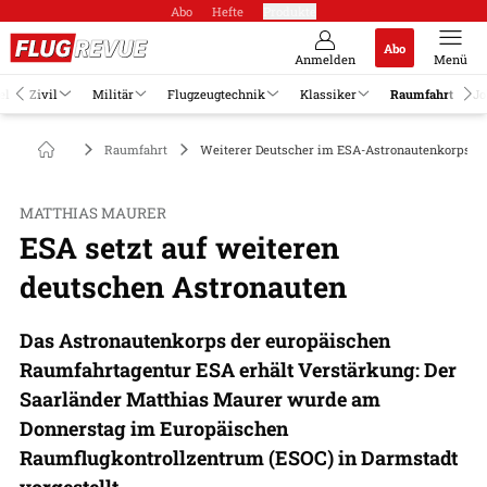
Abo
Hefte
Produkte
Abo
Anmelden
Menü
el
Zivil
Militär
Flugzeugtechnik
Klassiker
Raumfahrt
Jo
Raumfahrt
Weiterer Deutscher im ESA-Astronautenkorps
MATTHIAS MAURER
ESA setzt auf weiteren
deutschen Astronauten
Das Astronautenkorps der europäischen
Raumfahrtagentur ESA erhält Verstärkung: Der
Saarländer Matthias Maurer wurde am
Donnerstag im Europäischen
Raumflugkontrollzentrum (ESOC) in Darmstadt
vorgestellt.