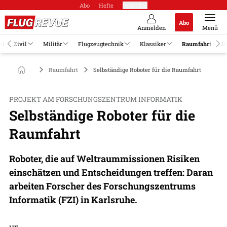
Abo
Hefte
Produkte
Abo
Anmelden
Menü
el
Zivil
Militär
Flugzeugtechnik
Klassiker
Raumfahrt
Jo
Raumfahrt
Selbständige Roboter für die Raumfahrt
PROJEKT AM FORSCHUNGSZENTRUM INFORMATIK
Selbständige Roboter für die
Raumfahrt
Roboter, die auf Weltraummissionen Risiken
einschätzen und Entscheidungen treffen: Daran
arbeiten Forscher des Forschungszentrums
Informatik (FZI) in Karlsruhe.