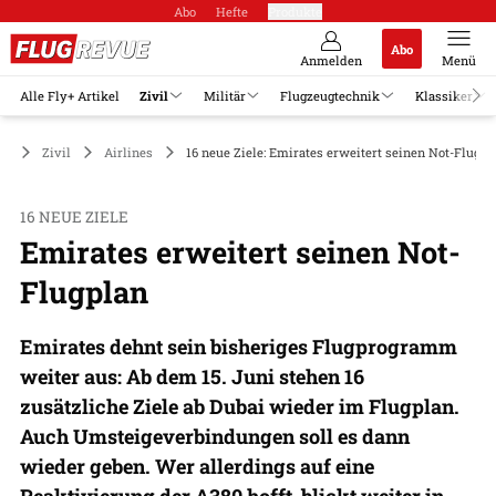
Abo
Hefte
Produkte
Abo
Anmelden
Menü
Alle Fly+ Artikel
Zivil
Militär
Flugzeugtechnik
Klassiker
Zivil
Airlines
16 neue Ziele: Emirates erweitert seinen Not-Flugpl
16 NEUE ZIELE
Emirates erweitert seinen Not-
Flugplan
Emirates dehnt sein bisheriges Flugprogramm
weiter aus: Ab dem 15. Juni stehen 16
zusätzliche Ziele ab Dubai wieder im Flugplan.
Auch Umsteigeverbindungen soll es dann
wieder geben. Wer allerdings auf eine
Reaktivierung der A380 hofft, blickt weiter in