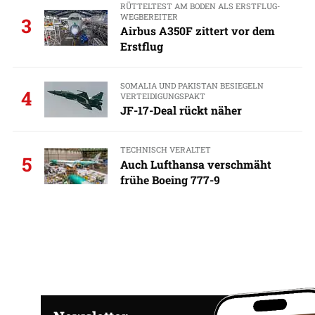
RÜTTELTEST AM BODEN ALS ERSTFLUG-
WEGBEREITER
3
Airbus A350F zittert vor dem
Erstflug
SOMALIA UND PAKISTAN BESIEGELN
4
VERTEIDIGUNGSPAKT
JF-17-Deal rückt näher
TECHNISCH VERALTET
5
Auch Lufthansa verschmäht
frühe Boeing 777-9