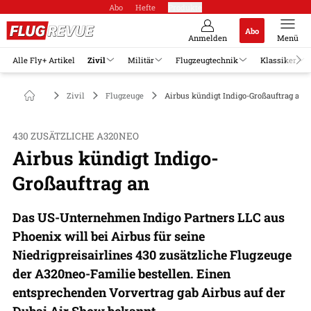
Abo
Hefte
Produkte
Abo
Anmelden
Menü
Alle Fly+ Artikel
Zivil
Militär
Flugzeugtechnik
Klassiker
Zivil
Flugzeuge
Airbus kündigt Indigo-Großauftrag an
430 ZUSÄTZLICHE A320NEO
Airbus kündigt Indigo-
Großauftrag an
Das US-Unternehmen Indigo Partners LLC aus
Phoenix will bei Airbus für seine
Niedrigpreisairlines 430 zusätzliche Flugzeuge
der A320neo-Familie bestellen. Einen
entsprechenden Vorvertrag gab Airbus auf der
Dubai Air Show bekannt.