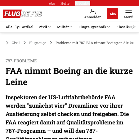
Abo
Hefte
Produkte
Abo
Anmelden
Menü
Alle Fly+ Artikel
Zivil
Militär
Flugzeugtechnik
Klassiker
Zivil
Flugzeuge
Probleme mit 787: FAA nimmt Boeing an die kurze
787-PROBLEME
FAA nimmt Boeing an die kurze
Leine
Inspektoren der US-Luftfahrtbehörde FAA
werden "zunächst vier" Dreamliner vor ihrer
Auslieferung selbst checken und freigeben. Die
FAA reagiert damit auf Qualitätsprobleme im
787-Programm – und will den 787-
Qualitätsproblemen mit weiteren