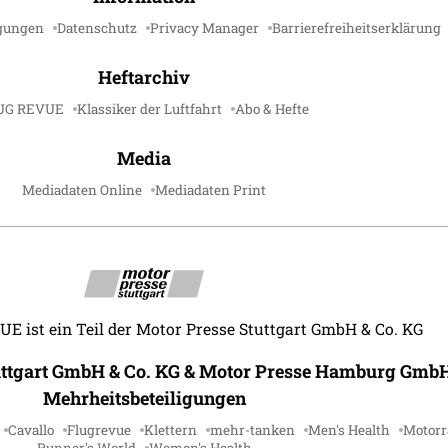
gungen
Datenschutz
Privacy Manager
Barrierefreiheitserklärung
Heftarchiv
UG REVUE
Klassiker der Luftfahrt
Abo & Hefte
Media
Mediadaten Online
Mediadaten Print
 ist ein Teil der Motor Presse Stuttgart GmbH & Co. KG
uttgart GmbH & Co. KG & Motor Presse Hamburg GmbH
Mehrheitsbeteiligungen
Cavallo
Flugrevue
Klettern
mehr-tanken
Men's Health
Motorr
Runner's World
Women's Health