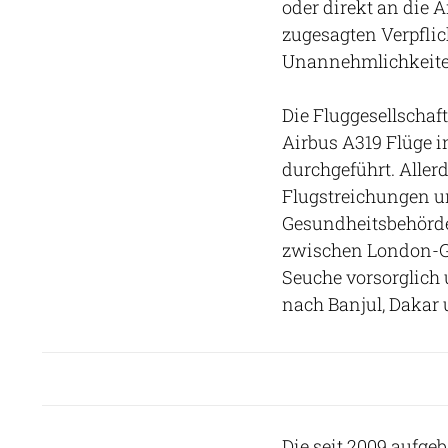
oder direkt an die 
zugesagten Verpflic
Unannehmlichkeite
Die Fluggesellschaf
Airbus A319 Flüge 
durchgeführt. Aller
Flugstreichungen u
Gesundheitsbehörden
zwischen London-Ga
Seuche vorsorglich 
nach Banjul, Dakar 
Die seit 2009 aufgeb