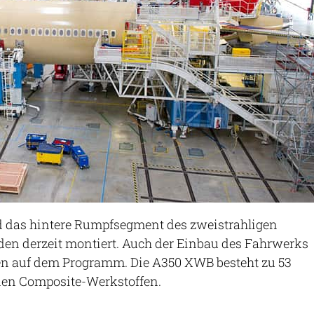
nd das hintere Rumpfsegment des zweistrahligen
en derzeit montiert. Auch der Einbau des Fahrwerks
gen auf dem Programm. Die A350 XWB besteht zu 53
en Composite-Werkstoffen.