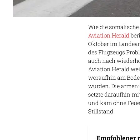
Wie die somalische
Aviation Herald
ber
Oktober im Landean
des Flugzeugs Probl
auch nach wiederhol
Aviation Herald weit
woraufhin am Boden
wurden. Die armeni
setzte daraufhin m
und kam ohne Feuer
Stillstand.
Empfohlener r