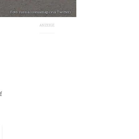
Foto: russia.liveuamap (via Twitter)
ANZEIGE
f