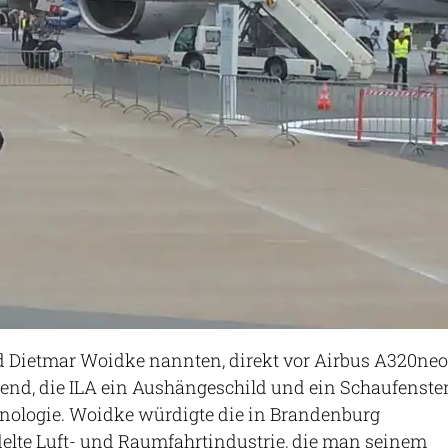
d Dietmar Woidke nannten, direkt vor Airbus A320neo
end, die ILA ein Aushängeschild und ein Schaufenste
nologie. Woidke würdigte die in Brandenburg
delte Luft- und Raumfahrtindustrie, die man seinem