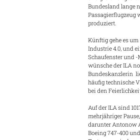
Bundesland lange ni
Passagierflugzeug 
produziert.
Künftig gehe es um
Industrie 4.0, und 
Schaufenster und -M
wünsche der ILA noc
Bundeskanzlerin lie
häufig technische V
bei den Feierlichke
Auf der ILA sind 101
mehrjähriger Pause,
darunter Antonow A
Boeing 747-400 und