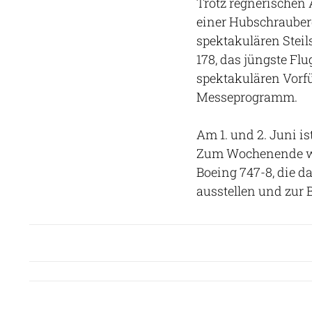
Trotz regnerischen
einer Hubschraube
spektakulären Stei
178, das jüngste Fl
spektakulären Vorf
Messeprogramm.
Am 1. und 2. Juni i
Zum Wochenende will
Boeing 747-8, die d
ausstellen und zur 