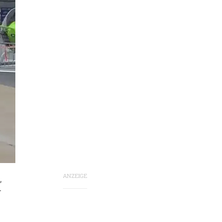
ANZEIGE
,
r