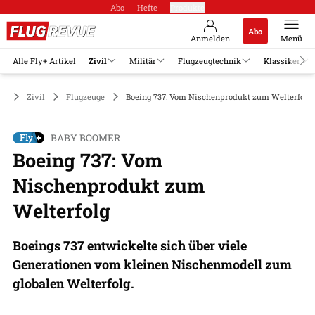
Abo
Hefte
Produkte
Abo
Anmelden
Menü
Alle Fly+ Artikel
Zivil
Militär
Flugzeugtechnik
Klassiker
Zivil
Flugzeuge
Boeing 737: Vom Nischenprodukt zum Welterfolg
BABY BOOMER
Boeing 737: Vom
Nischenprodukt zum
Welterfolg
Boeings 737 entwickelte sich über viele
Generationen vom kleinen Nischenmodell zum
globalen Welterfolg.