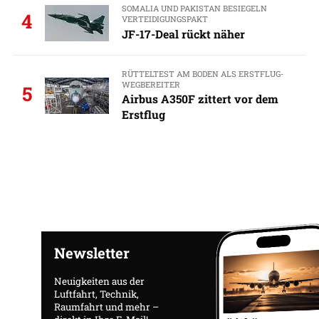
SOMALIA UND PAKISTAN BESIEGELN
4
VERTEIDIGUNGSPAKT
JF-17-Deal rückt näher
RÜTTELTEST AM BODEN ALS ERSTFLUG-
WEGBEREITER
5
Airbus A350F zittert vor dem
Erstflug
Newsletter
Neuigkeiten aus der
Luftfahrt, Technik,
Raumfahrt und mehr –