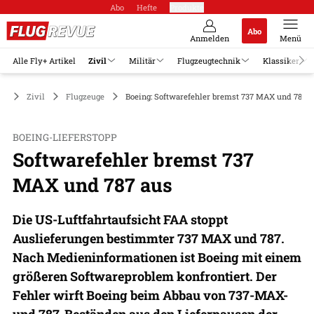
Abo
Hefte
Produkte
Abo
Anmelden
Menü
Alle Fly+ Artikel
Zivil
Militär
Flugzeugtechnik
Klassiker
Zivil
Flugzeuge
Boeing: Softwarefehler bremst 737 MAX und 787 a
BOEING-LIEFERSTOPP
Softwarefehler bremst 737
MAX und 787 aus
Die US-Luftfahrtaufsicht FAA stoppt
Auslieferungen bestimmter 737 MAX und 787.
Nach Medieninformationen ist Boeing mit einem
größeren Softwareproblem konfrontiert. Der
Fehler wirft Boeing beim Abbau von 737-MAX-
und 787-Beständen aus den Lieferpausen der