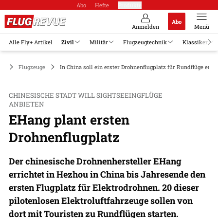
Abo
Hefte
Produkte
Abo
Anmelden
Menü
Alle Fly+ Artikel
Zivil
Militär
Flugzeugtechnik
Klassiker
il
Flugzeuge
In China soll ein erster Drohnenflugplatz für Rundflüge ents
CHINESISCHE STADT WILL SIGHTSEEINGFLÜGE
ANBIETEN
EHang plant ersten
Drohnenflugplatz
Der chinesische Drohnenhersteller EHang
errichtet in Hezhou in China bis Jahresende den
ersten Flugplatz für Elektrodrohnen. 20 dieser
pilotenlosen Elektroluftfahrzeuge sollen von
dort mit Touristen zu Rundflügen starten.