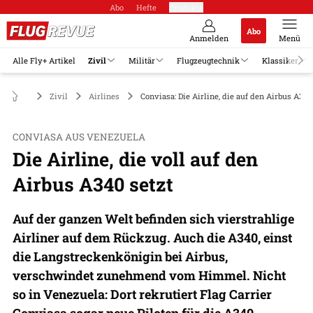
Abo
Hefte
Produkte
Abo
Anmelden
Menü
Alle Fly+ Artikel
Zivil
Militär
Flugzeugtechnik
Klassiker
Zivil
Airlines
Conviasa: Die Airline, die auf den Airbus A340
CONVIASA AUS VENEZUELA
Die Airline, die voll auf den
Airbus A340 setzt
Auf der ganzen Welt befinden sich vierstrahlige
Airliner auf dem Rückzug. Auch die A340, einst
die Langstreckenkönigin bei Airbus,
verschwindet zunehmend vom Himmel. Nicht
so in Venezuela: Dort rekrutiert Flag Carrier
Conviasa sogar neue Piloten für die A340.