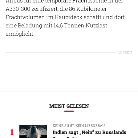
Airbus für eine temporäre Frachtkabine in der
A330-300 zertifiziert, die 86 Kubikmeter
Frachtvolumen im Hauptdeck schafft und dort
eine Beladung mit 14,6 Tonnen Nutzlast
ermöglicht.
ANZEIGE
MEIST GELESEN
KEINE SU-57, KEIN LIZENZBAU
1
Indien sagt „Nein“ zu Russlands