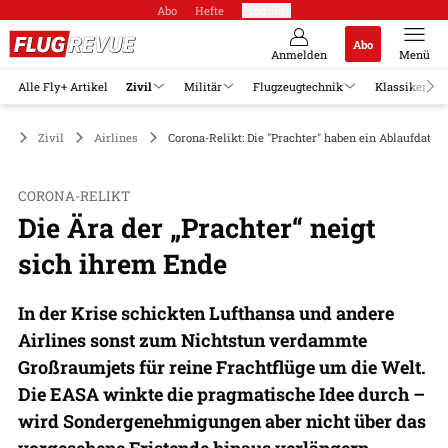
Abo
Hefte
Produkte
Abo
Anmelden
Menü
Alle Fly+ Artikel
Zivil
Militär
Flugzeugtechnik
Klassiker
Zivil
Airlines
Corona-Relikt: Die "Prachter" haben ein Ablaufdatu
CORONA-RELIKT
Die Ära der „Prachter“ neigt
sich ihrem Ende
In der Krise schickten Lufthansa und andere
Airlines sonst zum Nichtstun verdammte
Großraumjets für reine Frachtflüge um die Welt.
Die EASA winkte die pragmatische Idee durch –
wird Sondergenehmigungen aber nicht über das
vorgesehene Fristende hinaus verlängern.