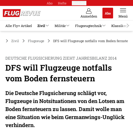
Abo
Hefte
Produkte
Abo
Anmelden
Menü
Alle Fly+ Artikel
Zivil
Militär
Flugzeugtechnik
Klassiker
Zivil
Flugzeuge
DFS will Flugzeuge notfalls vom Boden fernsteue
DEUTSCHE FLUGSICHERUNG ZIEHT JAHRESBILANZ 2014
DFS will Flugzeuge notfalls
vom Boden fernsteuern
Die Deutsche Flugsicherung schlägt vor,
Flugzeuge in Notsituationen von den Lotsen am
Boden fernsteuern zu lassen. Damit wolle man
eine Situation wie beim Germanwings-Unglück
verhindern.