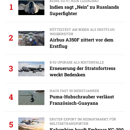
KEINE SU-57, KEIN LIZENZBAU
1
Indien sagt „Nein“ zu Russlands
Superfighter
RÜTTELTEST AM BODEN ALS ERSTFLUG-
WEGBEREITER
2
Airbus A350F zittert vor dem
Erstflug
B-52-UPGRADE ALS KOSTENFALLE
3
Erneuerung der Stratofortress
weckt Bedenken
NACH FAST 50 DIENSTJAHREN
4
Puma-Hubschrauber verlässt
Französisch-Guayana
ERSTER EXPORT IM HEIMATMARKT FÜR
5
MILITÄRTRANSPORTER
Kolumbien kauft Embraer KC-390