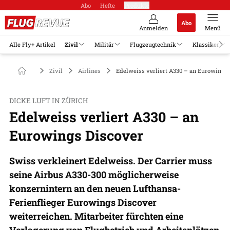
Abo
Hefte
Produkte
Abo
Anmelden
Menü
Alle Fly+ Artikel
Zivil
Militär
Flugzeugtechnik
Klassiker
Zivil
Airlines
Edelweiss verliert A330 – an Eurowings 
DICKE LUFT IN ZÜRICH
Edelweiss verliert A330 – an
Eurowings Discover
Swiss verkleinert Edelweiss. Der Carrier muss
seine Airbus A330-300 möglicherweise
konzernintern an den neuen Lufthansa-
Ferienflieger Eurowings Discover
weiterreichen. Mitarbeiter fürchten eine
Verlagerung von Flugbetrieb und Arbeitsplätzen