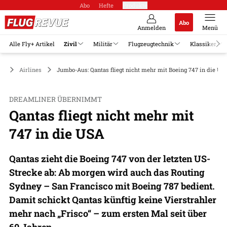
Abo
Hefte
Produkte
Abo
Anmelden
Menü
Alle Fly+ Artikel
Zivil
Militär
Flugzeugtechnik
Klassiker
il
Airlines
Jumbo-Aus: Qantas fliegt nicht mehr mit Boeing 747 in die US
DREAMLINER ÜBERNIMMT
Qantas fliegt nicht mehr mit
747 in die USA
Qantas zieht die Boeing 747 von der letzten US-
Strecke ab: Ab morgen wird auch das Routing
Sydney – San Francisco mit Boeing 787 bedient.
Damit schickt Qantas künftig keine Vierstrahler
mehr nach „Frisco“ – zum ersten Mal seit über
60 Jahren.