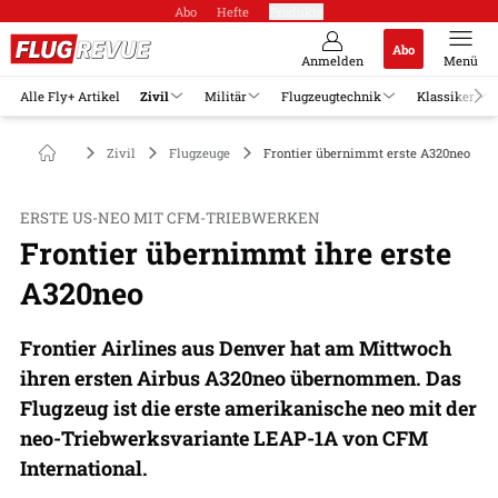
Abo
Hefte
Produkte
Abo
Anmelden
Menü
Alle Fly+ Artikel
Zivil
Militär
Flugzeugtechnik
Klassiker
Zivil
Flugzeuge
Frontier übernimmt erste A320neo
ERSTE US-NEO MIT CFM-TRIEBWERKEN
Frontier übernimmt ihre erste
A320neo
Frontier Airlines aus Denver hat am Mittwoch
ihren ersten Airbus A320neo übernommen. Das
Flugzeug ist die erste amerikanische neo mit der
neo-Triebwerksvariante LEAP-1A von CFM
International.