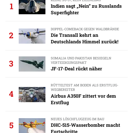
1
Indien sagt „Nein“ zu Russlands
Superfighter
DOPPEL-COMEBACK GEGEN WALDBRÄNDE
2
Die Transall kehrt an
Deutschlands Himmel zurück!
SOMALIA UND PAKISTAN BESIEGELN
3
VERTEIDIGUNGSPAKT
JF-17-Deal rückt näher
RÜTTELTEST AM BODEN ALS ERSTFLUG-
WEGBEREITER
4
Airbus A350F zittert vor dem
Erstflug
NEUES LÖSCHFLUGZEUG IM BAU
5
DHC-515-Wasserbomber macht
Fortschritte