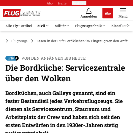
Abo
Hefte
Produkte
Abo
Anmelden
Menü
Alle Fly+ Artikel
Zivil
Militär
Flugzeugtechnik
Klassiker
il
Flugzeuge
Essen in der Luft: Bordküchen im Flugzeug von den Anfänge
VON DEN ANFÄNGEN BIS HEUTE
Die Bordküche: Servicezentrale
über den Wolken
Bordküchen, auch Galleys genannt, sind ein
fester Bestandteil jedes Verkehrsflugzeugs. Sie
dienen als Servicezentrum, Stauraum und
Arbeitsplatz der Crew und haben sich seit den
ersten Entwürfen in den 1930er-Jahren stetig
weiterentwickelt.