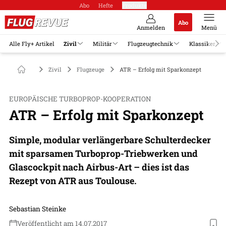
Abo
Hefte
Produkte
Abo
Anmelden
Menü
Alle Fly+ Artikel
Zivil
Militär
Flugzeugtechnik
Klassiker
Zivil
Flugzeuge
ATR – Erfolg mit Sparkonzept
EUROPÄISCHE TURBOPROP-KOOPERATION
ATR – Erfolg mit Sparkonzept
Simple, modular verlängerbare Schulterdecker
mit sparsamen Turboprop-Triebwerken und
Glascockpit nach Airbus-Art – dies ist das
Rezept von ATR aus Toulouse.
Sebastian Steinke
Veröffentlicht am 14.07.2017