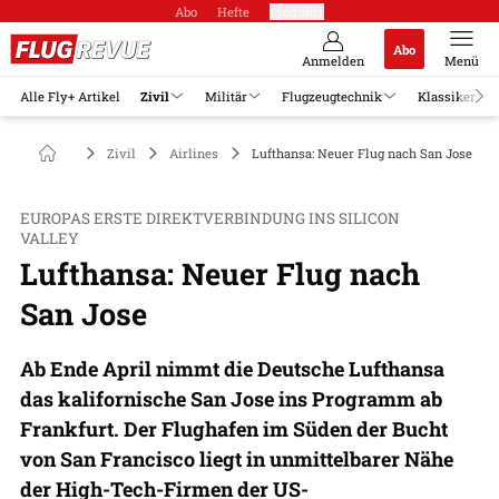
Abo
Hefte
Produkte
Abo
Anmelden
Menü
Alle Fly+ Artikel
Zivil
Militär
Flugzeugtechnik
Klassiker
Zivil
Airlines
Lufthansa: Neuer Flug nach San Jose
EUROPAS ERSTE DIREKTVERBINDUNG INS SILICON
VALLEY
Lufthansa: Neuer Flug nach
San Jose
Ab Ende April nimmt die Deutsche Lufthansa
das kalifornische San Jose ins Programm ab
Frankfurt. Der Flughafen im Süden der Bucht
von San Francisco liegt in unmittelbarer Nähe
der High-Tech-Firmen der US-