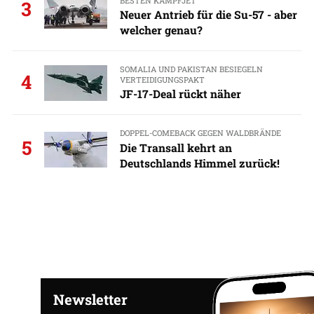
BESTEN KAMPFJET
3
Neuer Antrieb für die Su-57 - aber
welcher genau?
SOMALIA UND PAKISTAN BESIEGELN
4
VERTEIDIGUNGSPAKT
JF-17-Deal rückt näher
DOPPEL-COMEBACK GEGEN WALDBRÄNDE
5
Die Transall kehrt an
Deutschlands Himmel zurück!
Newsletter