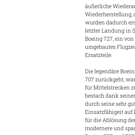
äußerliche Wiederau
Wiederherstellung, 
wurden dadurch ers
letzter Landung in S
Boeing 727, ein von
umgebautes Flugzeu
Ersatzteile.
Die legendäre Boei
707 zurückgeht, wa
für Mittelstrecken z
bestach dank seine
durch seine sehr g
Einsatzfähigeit auf 
für die Ablösung de
modernere und spars