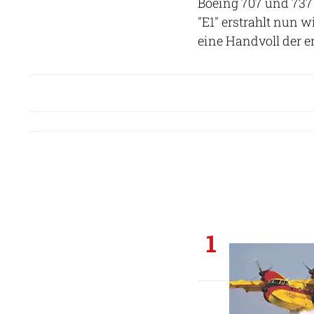
Boeing 707 und 737 
"E1" erstrahlt nun w
eine Handvoll der e
1