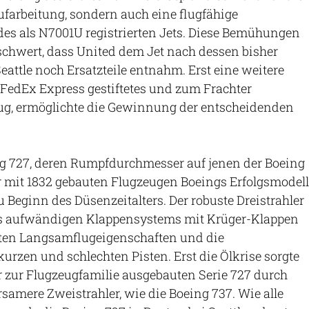
farbeitung, sondern auch eine flugfähige
des als N7001U registrierten Jets. Diese Bemühungen
chwert, dass United dem Jet nach dessen bisher
eattle noch Ersatzteile entnahm. Erst eine weitere
 FedEx Express gestiftetes und zum Frachter
g, ermöglichte die Gewinnung der entscheidenden
ng 727, deren Rumpfdurchmesser auf jenen der Boeing
r mit 1832 gebauten Flugzeugen Boeings Erfolgsmodell
u Beginn des Düsenzeitalters. Der robuste Dreistrahler
s aufwändigen Klappensystems mit Krüger-Klappen
uten Langsamflugeigenschaften und die
kurzen und schlechten Pisten. Erst die Ölkrise sorgte
r zur Flugzeugfamilie ausgebauten Serie 727 durch
amere Zweistrahler, wie die Boeing 737. Wie alle