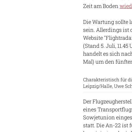
Zeit am Boden
wied
Die Wartung sollte 
sein. Allerdings ist
Website "Flightrada
(Stand 5. Juli, 11.4
handelt es sich na
Mal) um den fünfte
Charakteristisch für d
Leipzig/Halle, Uwe Sc
Der Flugzeugherstel
eines Transportflug
Sowjetunion eingese
statt. Die An-22 is