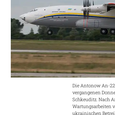
Die Antonow An-22
vergangenen Donner
Schkeuditz. Nach An
Wartungsarbeiten 
ukrainischen Betre