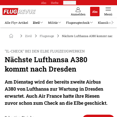
Abo
Hefte
Produkte
Abo
Anmelden
Menü
Alle Fly+ Artikel
Zivil
Militär
Flugzeugtechnik
Klassiker
Zivil
Flugzeuge
Nächste Lufthansa A380 kommt nach 
"IL-CHECK" BEI DEN ELBE FLUGZEUGWERKEN
Nächste Lufthansa A380
kommt nach Dresden
Am Dienstag wird der bereits zweite Airbus
A380 von Lufthansa zur Wartung in Dresden
erwartet. Auch Air France hatte ihre Riesen
zuvor schon zum Check an die Elbe geschickt.