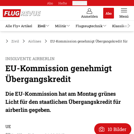
Abo
Hefte
Produkte
Abo
Anmelden
Menü
Alle Fly+ Artikel
Zivil
Militär
Flugzeugtechnik
Klassiker
Zivil
Airlines
EU-Kommission genehmigt Übergangskredit für airb
INSOLVENTE AIRBERLIN
EU-Kommission genehmigt
Übergangskredit
Die EU-Kommission hat am Montag grünes
Licht für den staatlichen Übergangskredit für
airberlin gegeben.
UE
10 Bilder