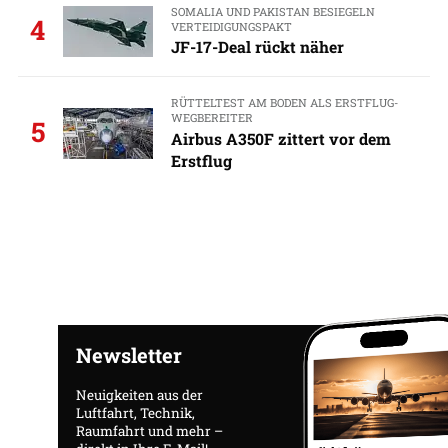
SOMALIA UND PAKISTAN BESIEGELN
4
VERTEIDIGUNGSPAKT
JF-17-Deal rückt näher
RÜTTELTEST AM BODEN ALS ERSTFLUG-
WEGBEREITER
5
Airbus A350F zittert vor dem
Erstflug
Newsletter
Neuigkeiten aus der
Luftfahrt, Technik,
Raumfahrt und mehr –