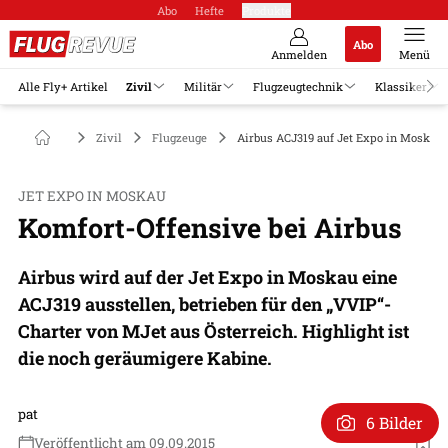
Abo
Hefte
Produkte
Abo
Anmelden
Menü
Alle Fly+ Artikel
Zivil
Militär
Flugzeugtechnik
Klassiker
Zivil
Flugzeuge
Airbus ACJ319 auf Jet Expo in Moskau
JET EXPO IN MOSKAU
Komfort-Offensive bei Airbus
Airbus wird auf der Jet Expo in Moskau eine
ACJ319 ausstellen, betrieben für den „VVIP“-
Charter von MJet aus Österreich. Highlight ist
die noch geräumigere Kabine.
pat
6 Bilder
Veröffentlicht am 09.09.2015