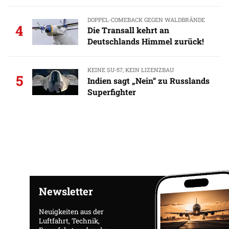
DOPPEL-COMEBACK GEGEN WALDBRÄNDE
4
Die Transall kehrt an
Deutschlands Himmel zurück!
KEINE SU-57, KEIN LIZENZBAU
5
Indien sagt „Nein“ zu Russlands
Superfighter
Newsletter
Neuigkeiten aus der
Luftfahrt, Technik,