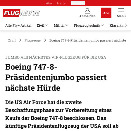
Abo
Hefte
Produkte
Abo
Anmelden
Menü
Alle Fly+ Artikel
Zivil
Militär
Flugzeugtechnik
Klassiker
Zivil
Flugzeuge
Boeing 747-8-Präsidentenjumbo passiert nächste H
JUMBO ALS NÄCHSTES VIP-FLUGZEUG FÜR DIE USA
Boeing 747-8-
Präsidentenjumbo passiert
nächste Hürde
Die US Air Force hat die zweite
Beschaffungsphase zur Vorbereitung eines
Kaufs der Boeing 747-8 beschlossen. Das
künftige Präsidentenflugzeug der USA soll ab