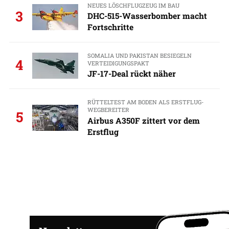
NEUES LÖSCHFLUGZEUG IM BAU
3
DHC-515-Wasserbomber macht
Fortschritte
SOMALIA UND PAKISTAN BESIEGELN
4
VERTEIDIGUNGSPAKT
JF-17-Deal rückt näher
RÜTTELTEST AM BODEN ALS ERSTFLUG-
WEGBEREITER
5
Airbus A350F zittert vor dem
Erstflug