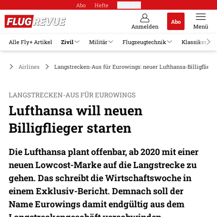
Abo
Hefte
Produkte
Abo
Anmelden
Menü
Alle Fly+ Artikel
Zivil
Militär
Flugzeugtechnik
Klassiker
il
Airlines
Langstrecken-Aus für Eurowings: neuer Lufthansa-Billigflieg
LANGSTRECKEN-AUS FÜR EUROWINGS
Lufthansa will neuen
Billigflieger starten
Die Lufthansa plant offenbar, ab 2020 mit einer
neuen Lowcost-Marke auf die Langstrecke zu
gehen. Das schreibt die Wirtschaftswoche in
einem Exklusiv-Bericht. Demnach soll der
Name Eurowings damit endgültig aus dem
Langstreckengeschäft verschwinden.