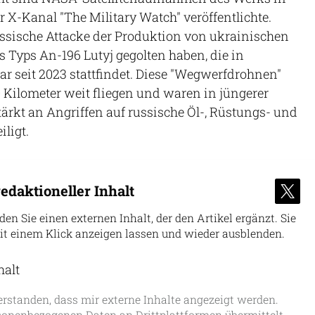
r X-Kanal "The Military Watch" veröffentlichte.
ussische Attacke der Produktion von ukrainischen
 Typs An-196 Lutyj gegolten haben, die in
r seit 2023 stattfindet. Diese "Wegwerfdrohnen"
 Kilometer weit fliegen und waren in jüngerer
ärkt an Angriffen auf russische Öl-, Rüstungs- und
ligt.
edaktioneller Inhalt
nden Sie einen externen Inhalt, der den Artikel ergänzt. Sie
it einem Klick anzeigen lassen und wieder ausblenden.
halt
erlauben
erstanden, dass mir externe Inhalte angezeigt werden.
onenbezogenen Daten an Drittplattformen übermittelt