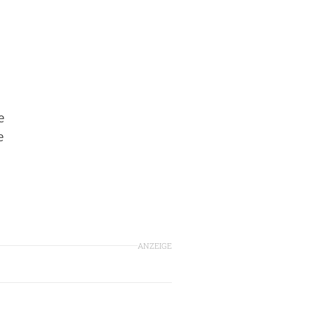
e
e
ANZEIGE