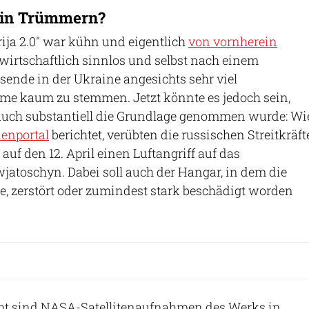
in Trümmern?
ija 2.0" war kühn und eigentlich
von vornherein
 wirtschaftlich sinnlos und selbst nach einem
gsende in der Ukraine angesichts sehr viel
eme kaum zu stemmen. Jetzt könnte es jedoch sein,
uch substantiell die Grundlage genommen wurde: Wi
ienportal
berichtet, verübten die russischen Streitkräft
 auf den 12. April einen Luftangriff auf das
jatoschyn. Dabei soll auch der Hangar, in dem die
rte, zerstört oder zumindest stark beschädigt worden
icht sind NASA-Satellitenaufnahmen des Werks in