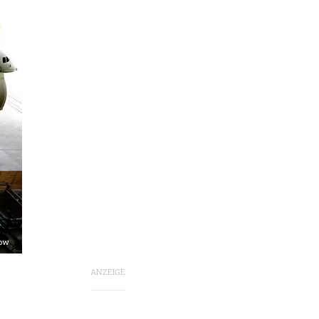
now
ANZEIGE