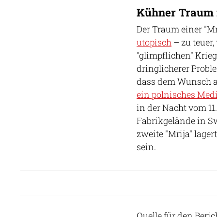
Kühner Traum 
Der Traum einer "Mr
utopisch
– zu teuer,
"glimpflichen" Krie
dringlicherer Probl
dass dem Wunsch a
ein polnisches Med
in der Nacht vom 11.
Fabrikgelände in Sw
zweite "Mrija" lage
sein.
Quelle für den Ber