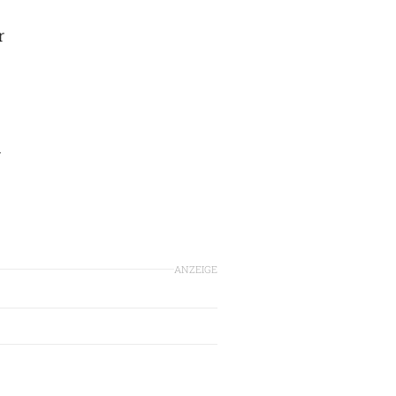
r
r
ANZEIGE