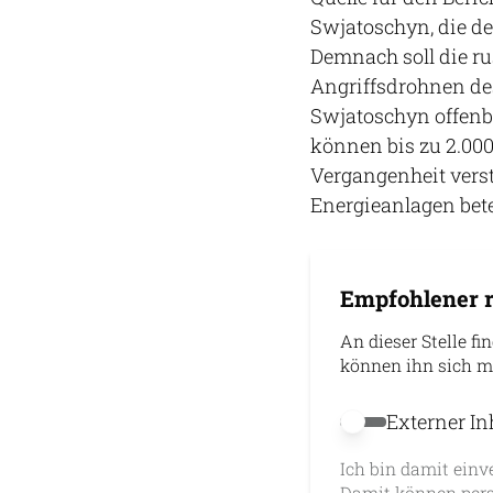
Swjatoschyn, die de
Demnach soll die r
Angriffsdrohnen des
Swjatoschyn offenba
können bis zu 2.000
Vergangenheit verst
Energieanlagen betei
Empfohlener r
An dieser Stelle fi
können ihn sich m
Externer In
Externer Inhalt 
Ich bin damit einv
Damit können pers