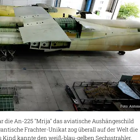
Foto: Anto
war die An-225 "Mrija" das aviatische Aushängeschild
gantische Frachter-Unikat zog überall auf der Welt die
des Kind kannte den weiß-blau-gelben Sechsstrahler.