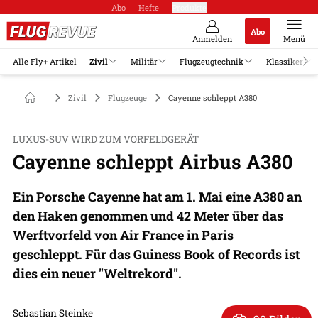
Abo
Hefte
Produkte
Abo
Anmelden
Menü
Alle Fly+ Artikel
Zivil
Militär
Flugzeugtechnik
Klassiker
Zivil
Flugzeuge
Cayenne schleppt A380
LUXUS-SUV WIRD ZUM VORFELDGERÄT
Cayenne schleppt Airbus A380
Ein Porsche Cayenne hat am 1. Mai eine A380 an
den Haken genommen und 42 Meter über das
Werftvorfeld von Air France in Paris
geschleppt. Für das Guiness Book of Records ist
dies ein neuer "Weltrekord".
Sebastian Steinke