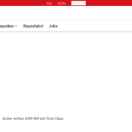
Abo
Hefte
Produkte
lassiker
Raumfahrt
Jobs
Erster Airbus A350-900 mit First Class