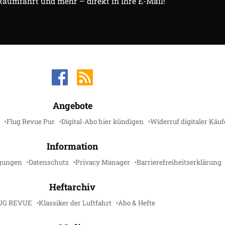
 Raumfahrt und mehr – direkt in Ihre E-Mail!
Angebote
Flug Revue Pur
Digital-Abo hier kündigen
Widerruf digitaler Käuf
Information
gungen
Datenschutz
Privacy Manager
Barrierefreiheitserklärung
Heftarchiv
UG REVUE
Klassiker der Luftfahrt
Abo & Hefte