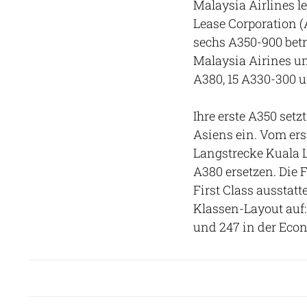
Malaysia Airlines l
Lease Corporation (
sechs A350-900 betr
Malaysia Airines um
A380, 15 A330-300 u
Ihre erste A350 set
Asiens ein. Vom ers
Langstrecke Kuala L
A380 ersetzen. Die F
First Class ausstatte
Klassen-Layout auf: 
und 247 in der Eco