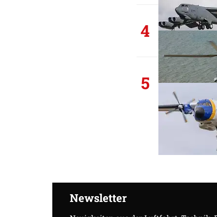
4
5
Newsletter