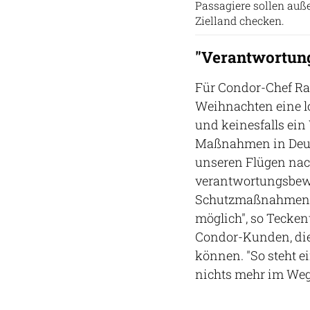
Passagiere sollen auß
Zielland checken.
"Verantwortun
Für Condor-Chef Ral
Weihnachten eine l
und keinesfalls ein
Maßnahmen in Deuts
unseren Flügen nac
verantwortungsbewu
Schutzmaßnahmen u
möglich", so Teckent
Condor-Kunden, die
können. "So steht 
nichts mehr im Wege