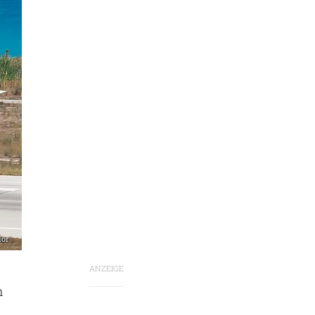
dor
ANZEIGE
n