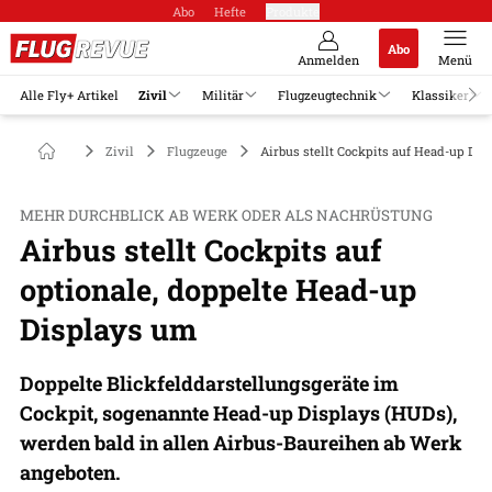
Abo
Hefte
Produkte
Abo
Anmelden
Menü
Alle Fly+ Artikel
Zivil
Militär
Flugzeugtechnik
Klassiker
Zivil
Flugzeuge
Airbus stellt Cockpits auf Head-up Di
MEHR DURCHBLICK AB WERK ODER ALS NACHRÜSTUNG
Airbus stellt Cockpits auf
optionale, doppelte Head-up
Displays um
Doppelte Blickfelddarstellungsgeräte im
Cockpit, sogenannte Head-up Displays (HUDs),
werden bald in allen Airbus-Baureihen ab Werk
angeboten.