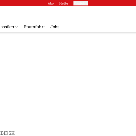
Abo
Hefte
Produkte
lassiker
Raumfahrt
Jobs
IBIRSK