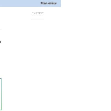
Foto: Airbus
ANZEIGE
h
-
n