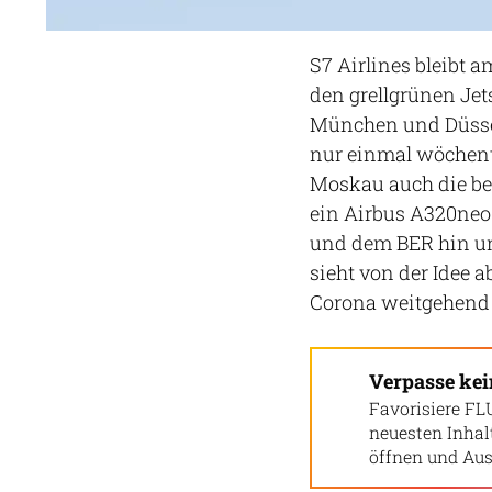
S7 Airlines bleibt a
den grellgrünen Je
München und Düssel
nur einmal wöchentl
Moskau auch die be
ein Airbus A320ne
und dem BER hin un
sieht von der Idee
Corona weitgehend 
Verpasse ke
Favorisiere FL
neuesten Inha
öffnen und Aus