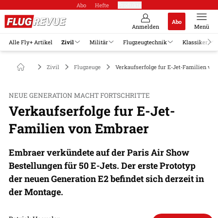
Abo
Hefte
Produkte
Abo
Anmelden
Menü
Alle Fly+ Artikel
Zivil
Militär
Flugzeugtechnik
Klassiker
Zivil
Flugzeuge
Verkaufserfolge fur E-Jet-Familien vo
NEUE GENERATION MACHT FORTSCHRITTE
Verkaufserfolge fur E-Jet-
Familien von Embraer
Embraer verkündete auf der Paris Air Show
Bestellungen für 50 E-Jets. Der erste Prototyp
der neuen Generation E2 befindet sich derzeit in
der Montage.