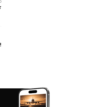
O
r
!