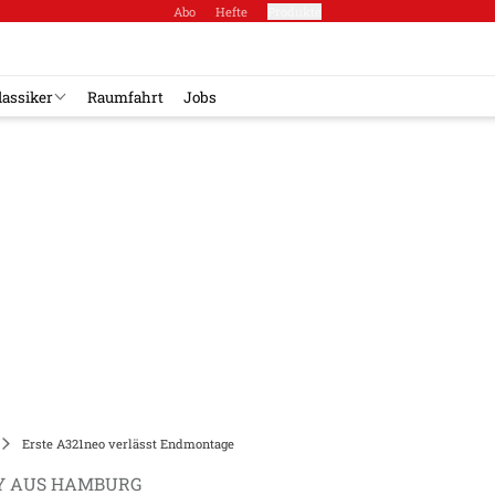
Abo
Hefte
Produkte
lassiker
Raumfahrt
Jobs
Erste A321neo verlässt Endmontage
Y AUS HAMBURG