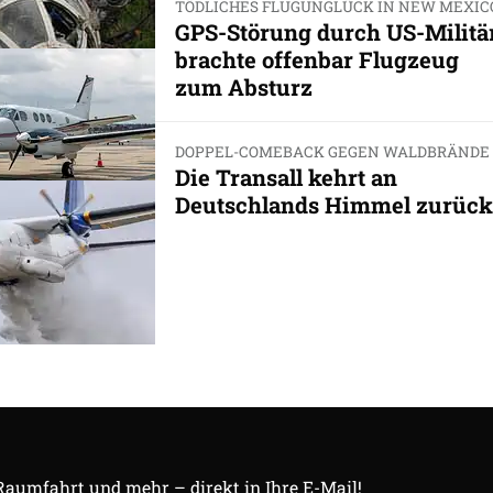
TÖDLICHES FLUGUNGLÜCK IN NEW MEXIC
GPS-Störung durch US-Militä
brachte offenbar Flugzeug
zum Absturz
DOPPEL-COMEBACK GEGEN WALDBRÄNDE
Die Transall kehrt an
Deutschlands Himmel zurück
 Raumfahrt und mehr – direkt in Ihre E-Mail!