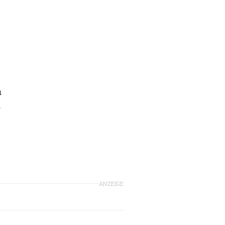
s
m
n
ANZEIGE