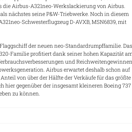
ts die Airbus-A321neo-Werkslackierung von Airbus.
t als nächstes seine P&W-Triebwerke. Noch in diesem
s A321neo-Schwesterflugzeug D-AVXB, MSN6839, mit
 Flaggschiff der neuen neo-Standardrumpffamilie. Da
320-Familie profitiert dank seiner hohen Kapazität a
 Verbrauchsverbesserungen und Reichweitengewinne
bwerksgeneration. Airbus erwartet deshalb schon auf
 Anteil von über der Hälfte der Verkäufe für das größte
ich hier gegenüber der insgesamt kleineren Boeing 737
eben zu können.