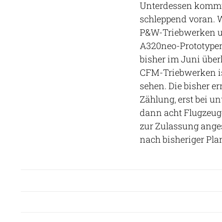
Unterdessen kommt
schleppend voran. 
P&W-Triebwerken u
A320neo-Prototype
bisher im Juni überh
CFM-Triebwerken is
sehen. Die bisher err
Zählung, erst bei u
dann acht Flugzeug
zur Zulassung anges
nach bisheriger Pla