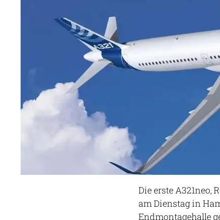
Die erste A321neo
am Dienstag in Ha
Endmontagehalle ge