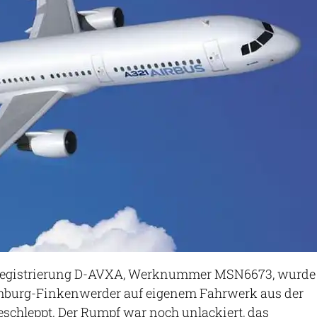
, Registrierung D-AVXA, Werknummer MSN6673, wurde
mburg-Finkenwerder auf eigenem Fahrwerk aus der
schleppt. Der Rumpf war noch unlackiert, das