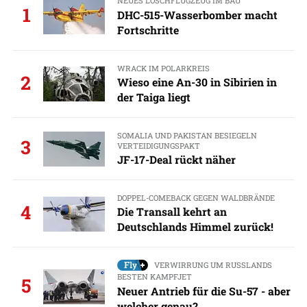
NEUES LÖSCHFLUGZEUG IM BAU
1
DHC-515-Wasserbomber macht
Fortschritte
WRACK IM POLARKREIS
2
Wieso eine An-30 in Sibirien in
der Taiga liegt
SOMALIA UND PAKISTAN BESIEGELN
3
VERTEIDIGUNGSPAKT
JF-17-Deal rückt näher
DOPPEL-COMEBACK GEGEN WALDBRÄNDE
4
Die Transall kehrt an
Deutschlands Himmel zurück!
VERWIRRUNG UM RUSSLANDS
BESTEN KAMPFJET
5
Neuer Antrieb für die Su-57 - aber
welcher genau?