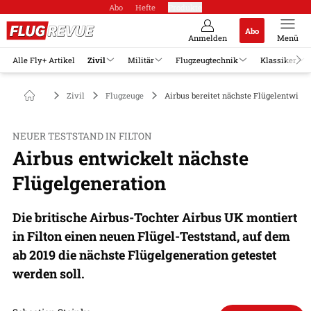
Abo
Hefte
Produkte
Abo
Anmelden
Menü
Alle Fly+ Artikel
Zivil
Militär
Flugzeugtechnik
Klassiker
Zivil
Flugzeuge
Airbus bereitet nächste Flügelentwick
NEUER TESTSTAND IN FILTON
Airbus entwickelt nächste
Flügelgeneration
Die britische Airbus-Tochter Airbus UK montiert
in Filton einen neuen Flügel-Teststand, auf dem
ab 2019 die nächste Flügelgeneration getestet
werden soll.