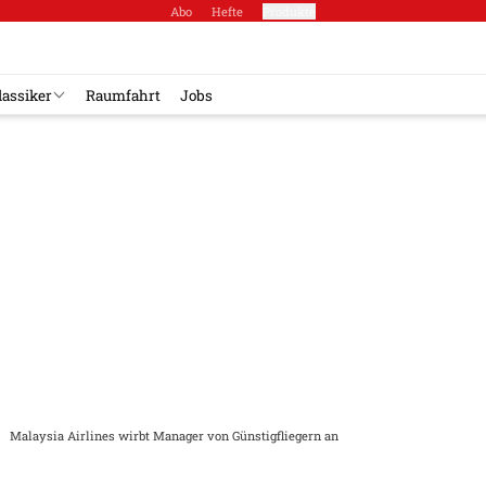
Abo
Hefte
Produkte
lassiker
Raumfahrt
Jobs
Malaysia Airlines wirbt Manager von Günstigfliegern an