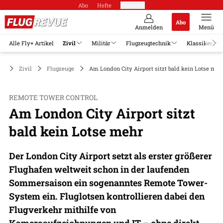
Abo
Hefte
Produkte
Abo
Anmelden
Menü
Alle Fly+ Artikel
Zivil
Militär
Flugzeugtechnik
Klassiker
Zivil
Flugzeuge
Am London City Airport sitzt bald kein Lotse meh
REMOTE TOWER CONTROL
Am London City Airport sitzt
bald kein Lotse mehr
Der London City Airport setzt als erster größerer
Flughafen weltweit schon in der laufenden
Sommersaison ein sogenanntes Remote Tower-
System ein. Fluglotsen kontrollieren dabei den
Flugverkehr mithilfe von
Kameraaufzeichnungen und IT – ohne direkt