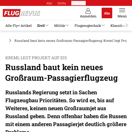
Abo
Hefte
Produkte
Abo
Anmelden
Menü
Alle Fly+ Artikel
Zivil
Militär
Flugzeugtechnik
Klassiker
euge
Russland baut kein neues Großraum-Passagierflugzeug: Kreml legt Projekt
KREML LEGT PROJEKT AUF EIS
Russland baut kein neues
Großraum-Passagierflugzeug
Russlands Regierung setzt in Sachen
Flugzeugbau Prioritäten. So wird es, bis auf
Weiteres, keinen neuen Großraumjet aus
Russland geben. Denn offenbar haben die Russen
mit einem anderen Passagierjet deutlich größere
Probleme.