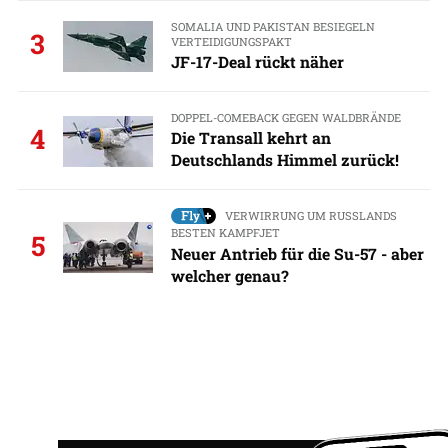
SOMALIA UND PAKISTAN BESIEGELN
3
VERTEIDIGUNGSPAKT
JF-17-Deal rückt näher
DOPPEL-COMEBACK GEGEN WALDBRÄNDE
4
Die Transall kehrt an
Deutschlands Himmel zurück!
VERWIRRUNG UM RUSSLANDS
BESTEN KAMPFJET
5
Neuer Antrieb für die Su-57 - aber
welcher genau?