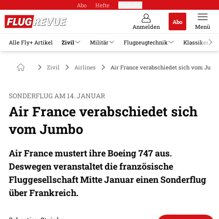
Abo
Hefte
Produkte
Abo
Anmelden
Menü
Alle Fly+ Artikel
Zivil
Militär
Flugzeugtechnik
Klassiker
Zivil
Airlines
Air France verabschiedet sich vom Jum
SONDERFLUG AM 14. JANUAR
Air France verabschiedet sich
vom Jumbo
Air France mustert ihre Boeing 747 aus.
Deswegen veranstaltet die französische
Fluggesellschaft Mitte Januar einen Sonderflug
über Frankreich.