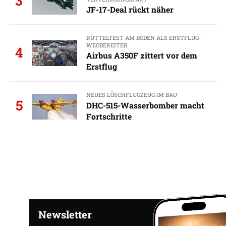
3
JF-17-Deal rückt näher
RÜTTELTEST AM BODEN ALS ERSTFLUG-
WEGBEREITER
4
Airbus A350F zittert vor dem
Erstflug
NEUES LÖSCHFLUGZEUG IM BAU
5
DHC-515-Wasserbomber macht
Fortschritte
Newsletter