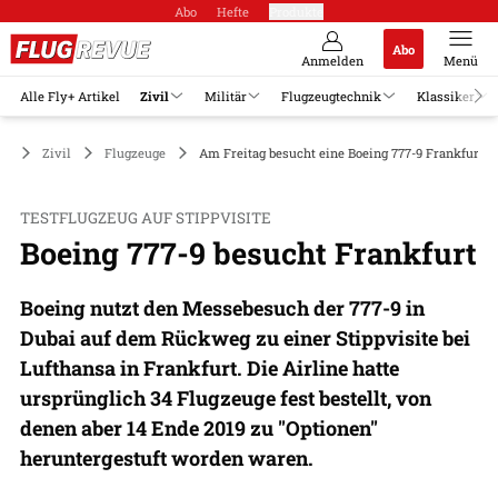
Abo
Hefte
Produkte
Abo
Anmelden
Menü
Alle Fly+ Artikel
Zivil
Militär
Flugzeugtechnik
Klassiker
Zivil
Flugzeuge
Am Freitag besucht eine Boeing 777-9 Frankfurt.
TESTFLUGZEUG AUF STIPPVISITE
Boeing 777-9 besucht Frankfurt
Boeing nutzt den Messebesuch der 777-9 in
Dubai auf dem Rückweg zu einer Stippvisite bei
Lufthansa in Frankfurt. Die Airline hatte
ursprünglich 34 Flugzeuge fest bestellt, von
denen aber 14 Ende 2019 zu "Optionen"
heruntergestuft worden waren.