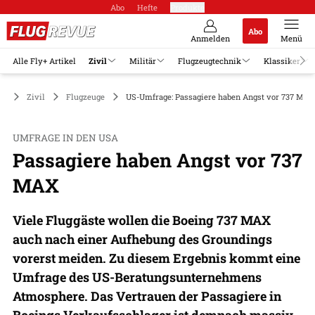
Abo
Hefte
Produkte
Abo
Anmelden
Menü
Alle Fly+ Artikel
Zivil
Militär
Flugzeugtechnik
Klassiker
Zivil
Flugzeuge
US-Umfrage: Passagiere haben Angst vor 737 MAX
UMFRAGE IN DEN USA
Passagiere haben Angst vor 737
MAX
Viele Fluggäste wollen die Boeing 737 MAX
auch nach einer Aufhebung des Groundings
vorerst meiden. Zu diesem Ergebnis kommt eine
Umfrage des US-Beratungsunternehmens
Atmosphere. Das Vertrauen der Passagiere in
Boeings Verkaufsschlager ist demnach massiv