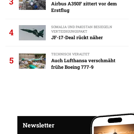
3
Airbus A350F zittert vor dem
Erstflug
SOMALIA UND PAKISTAN BESIEGELN
4
VERTEIDIGUNGSPAKT
JF-17-Deal rückt näher
TECHNISCH VERALTET
5
Auch Lufthansa verschmäht
frühe Boeing 777-9
Newsletter