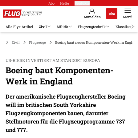
Abo
Hefte
Produkte
Abo
Anmelden
Menü
Alle Fly+ Artikel
Zivil
Militär
Flugzeugtechnik
Klassiker
Zivil
Flugzeuge
Boeing baut neues Komponenten-Werk in Englan
US-RIESE INVESTIERT AM STANDORT EUROPA
Boeing baut Komponenten-
Werk in England
Der amerikanische Flugzeughersteller Boeing
will im britischen South Yorkshire
Flugzeugkomponenten bauen, darunter
Stellmotoren für die Flugzeugprogramme 737
und 777.