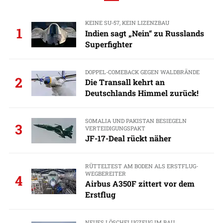
KEINE SU-57, KEIN LIZENZBAU
1
Indien sagt „Nein“ zu Russlands
Superfighter
DOPPEL-COMEBACK GEGEN WALDBRÄNDE
2
Die Transall kehrt an
Deutschlands Himmel zurück!
SOMALIA UND PAKISTAN BESIEGELN
3
VERTEIDIGUNGSPAKT
JF-17-Deal rückt näher
RÜTTELTEST AM BODEN ALS ERSTFLUG-
WEGBEREITER
4
Airbus A350F zittert vor dem
Erstflug
NEUES LÖSCHFLUGZEUG IM BAU