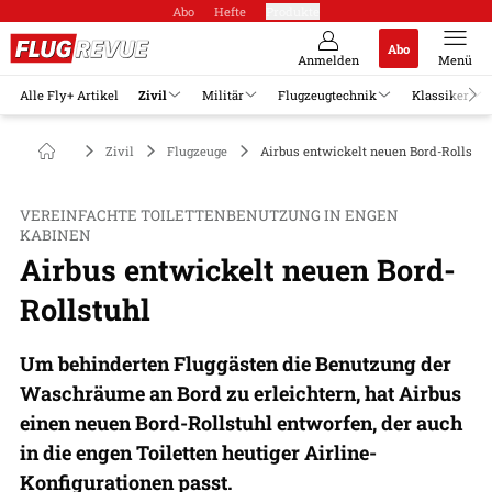
Abo
Hefte
Produkte
Abo
Anmelden
Menü
Alle Fly+ Artikel
Zivil
Militär
Flugzeugtechnik
Klassiker
Zivil
Flugzeuge
Airbus entwickelt neuen Bord-Rollstuh
VEREINFACHTE TOILETTENBENUTZUNG IN ENGEN
KABINEN
Airbus entwickelt neuen Bord-
Rollstuhl
Um behinderten Fluggästen die Benutzung der
Waschräume an Bord zu erleichtern, hat Airbus
einen neuen Bord-Rollstuhl entworfen, der auch
in die engen Toiletten heutiger Airline-
Konfigurationen passt.