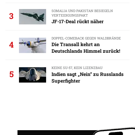
SOMALIA UND PAKISTAN BESIEGELN
3
VERTEIDIGUNGSPAKT
JF-17-Deal rückt näher
DOPPEL-COMEBACK GEGEN WALDBRÄNDE
4
Die Transall kehrt an
Deutschlands Himmel zurück!
KEINE SU-57, KEIN LIZENZBAU
5
Indien sagt „Nein“ zu Russlands
Superfighter