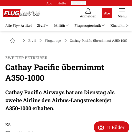
Abo
Hefte
Produkte
Abo
Anmelden
Menü
Alle Fly+ Artikel
Zivil
Militär
Flugzeugtechnik
Klassiker
Zivil
Flugzeuge
Cathay Pacific übernimmt A350-1000
ZWEITER BETREIBER
Cathay Pacific übernimmt
A350-1000
Cathay Pacific Airways hat am Dienstag als
zweite Airline den Airbus-Langstreckenjet
A350-1000 erhalten.
KS
11 Bilder