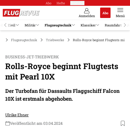
Abo
Hefte
Produkte
Abo
Anmelden
Menü
el
Zivil
Militär
Flugzeugtechnik
Klassiker
Raumfahrt
J
Flugzeugtechnik
Triebwerke
Rolls-Royce beginnt Flugtests mit P
BUSINESS-JET-TRIEBWERK
Rolls-Royce beginnt Flugtests
mit Pearl 10X
Der Turbofan für Dassaults Flaggschiff Falcon
10X ist erstmals abgehoben.
Ulrike Ebner
Veröffentlicht am 03.04.2024
Foto: Rolls-Royce